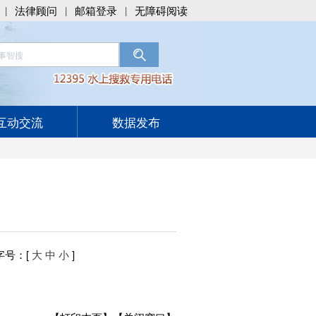
法律顾问
邮箱登录
无障碍阅读
|
|
|
互动交流
数据发布
字号
：[
大
中
小
]