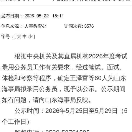
发布日期： 2026- 05- 22 15: 11
信息来源： 人事教育处
访问次数:
3576
字号
：[
大
中
小
]
根据中央机关及其直属机构
202
6
年度考试
录用公务员工作有关要求，经过笔试、面试、
体检和考察等程序，确定
王泽富
等
60
人为
山东
海事
局拟录用公务员，现予以公示。公示期间
如
有问题
，请向
山东海事
局反映。
公示时间：
202
6
年
5
月
25
日至
5
月
29
日（
5
个工作日）