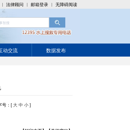
法律顾问
邮箱登录
无障碍阅读
|
|
|
互动交流
数据发布
色
字号
：[
大
中
小
]