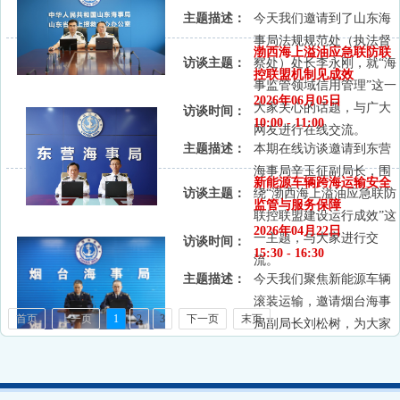
主题描述：
今天我们邀请到了山东海
事局法规规范处（执法督
渤西海上溢油应急联防联
访谈主题：
察处）处长李永刚，就“海
控联盟机制见成效
事监管领域信用管理”这一
2026年06月05日
大家关心的话题，与广大
访谈时间：
10:00 - 11:00
网友进行在线交流。
主题描述：
本期在线访谈邀请到东营
海事局辛玉征副局长，围
新能源车辆跨海运输安全
访谈主题：
绕“渤西海上溢油应急联防
监管与服务保障
联控联盟建设运行成效”这
2026年04月22日
一主题，与大家进行交
访谈时间：
15:30 - 16:30
流。
主题描述：
今天我们聚焦新能源车辆
滚装运输，邀请烟台海事
首页
上一页
1
2
3
下一页
末页
局副局长刘松树，为大家
介绍新能源车辆跨海运输
的安全保障等大家最关心
的内容。