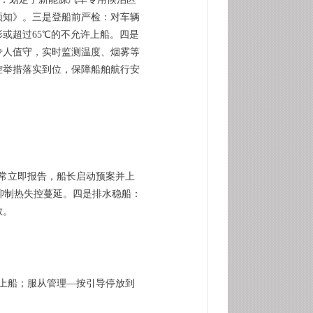
须知》。三是登船前严检：对车辆
或超过65℃的不允许上船。四是
专人值守，实时监测温度、烟雾等
控举措落实到位，保障船舶航行安
常立即报告，船长启动预案并上
抑制热失控蔓延。四是排水稳船：
散。
上船；服从管理—按引导停放到