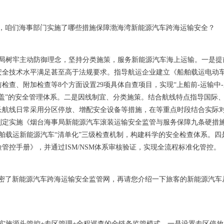
，咱们海事部门实施了哪些措施保障渤海湾新能源汽车跨海运输安全？
局树牢主动防御理念，坚持分类施策，服务新能源汽车海上运输。一是提
安全技术水平满足甚至高于法规要求。指导航运企业建立《船舶载运电动
检查、附加检查等8个方面设置29项具体自查项目，实现“上船前-运输中
覆盖”的安全管理体系。二是因线制宜、分类施策。结合航线特点指导国际
长航线日常采用分区停放、增配安全设备等措施，在等重点时段结合实际
制定实施《烟台海事局新能源汽车滚装运输安全监管与服务保障九条硬措
舶载运新能源汽车“清单化”三级检查机制，构建科学的安全检查体系。
管控手册》，并通过ISM/NSM体系审核验证，实现全流程标准化管控。
密了新能源汽车跨海运输安全监管网，再请您介绍一下旅客的新能源汽车
实施源头管控+专区管理+全程巡查的全链条监管模式。一是设置专区停