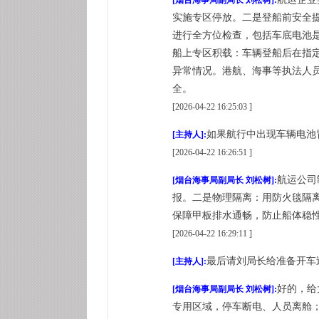
[烟台海事局副局长 刘松树]:
实施专区停放。二是登船前安全
进行全方位检查，包括车底电池
船上专区积载：车辆登船后在指
异常情况。港航、海事等执法人
全。
[2026-04-22 16:25:03 ]
如果航行中出现车辆电池
[主持人]:
[2026-04-22 16:26:51 ]
航运公司
[烟台海事局副局长 刘松树]:
报。二是物理隔离：用防火毯隔
保障甲板排水通畅，防止船体稳
[2026-04-22 16:29:11 ]
最后请刘局长给准备开车
[主持人]:
好的，给
[烟台海事局副局长 刘松树]:
专用区域，停车断电、人员离舱