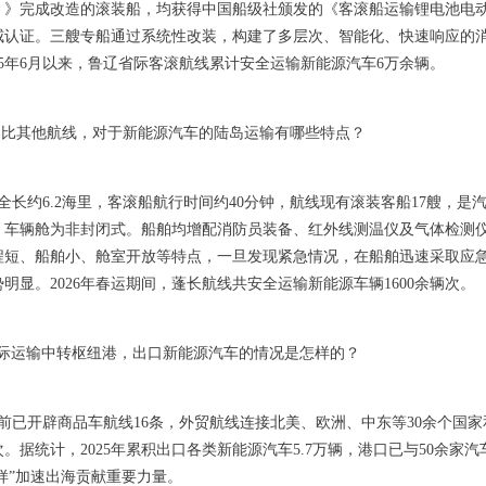
2）》完成改造的滚装船，均获得中国船级社颁发的《客滚船运输锂电池电
威认证。三艘专船通过系统性改装，构建了多层次、智能化、快速响应的
25年6月以来，鲁辽省际客滚航线累计安全运输新能源汽车6万余辆。
相比其他航线，对于新能源汽车的陆岛运输有哪些特点？
全长约6.2海里，客滚船航行时间约40分钟，航线现有滚装客船17艘，
位，车辆舱为非封闭式。船舶均增配消防员装备、红外线测温仪及气体检测
程短、船舶小、舱室开放等特点，一旦发现紧急情况，在船舶迅速采取应
明显。2026年春运期间，蓬长航线共安全运输新能源车辆1600余辆次。
际运输中转枢纽港，出口新能源汽车的情况是怎样的？
前已开辟商品车航线16条，外贸航线连接北美、欧洲、中东等30余个国
。据统计，2025年累积出口各类新能源汽车5.7万辆，港口已与50余家
三样”加速出海贡献重要力量。