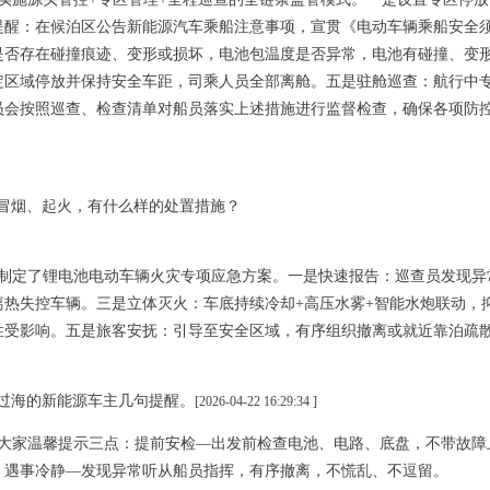
提醒：在候泊区公告新能源汽车乘船注意事项，宣贯《电动车辆乘船安全
是否存在碰撞痕迹、变形或损坏，电池包温度是否异常，电池有碰撞、变形
定区域停放并保持安全车距，司乘人员全部离舱。五是驻舱巡查：航行中
员会按照巡查、检查清单对船员落实上述措施进行监督检查，确保各项防
冒烟、起火，有什么样的处置措施？
制定了锂电池电动车辆火灾专项应急方案。一是快速报告：巡查员发现异
离热失控车辆。三是立体灭火：车底持续冷却+高压水雾+智能水炮联动，
性受影响。五是旅客安抚：引导至安全区域，有序组织撤离或就近靠泊疏
过海的新能源车主几句提醒。
[2026-04-22 16:29:34 ]
大家温馨提示三点：提前安检—出发前检查电池、电路、底盘，不带故障
；遇事冷静—发现异常听从船员指挥，有序撤离，不慌乱、不逗留。