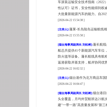
车滚装运输安全技术指南（202
性认可》证书，安全性能得到权
大批量新能源汽车的能力。自20
[2026-04-22 15:54:38 ]
蓬莱-长岛陆岛运输航线
[主持人]:
[2026-04-22 15:55:58 ]
蓬长航线
[烟台海事局副局长 刘松树]:
船总共提供41个新能源汽车车
防火毯等设备。蓬长航线具有航
返港获取岸基支持，船岸协同优势
[2026-04-22 16:02:32 ]
烟台港作为北方商品车国
[主持人]:
[2026-04-22 16:04:47 ]
烟台港目
[烟台海事局副局长 刘松树]:
头全覆盖，月均外贸航班达21航次
建“一带一路”高质量发展和“新