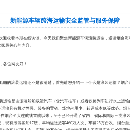
新能源车辆跨海运输安全监管与服务保障
欢迎收看本期在线访谈。今天我们聚焦新能源车辆滚装运输，邀请烟台海
大家最关心的内容。
，各位网友好！
船舶的滚装运输还不是很清楚，首先请您介绍一下什么是滚装运输？烟台
装运输是由滚装船舶载运汽车（含汽车挂车）或者铁路列车进行水上运输
装运输具有机动性强、装备购置省、场地占用少、转运成本低等优势。烟
鹅”号在烟台至大连航线首航以来，至今已经开通了省内、省际和国际三类滚
，现有滚装客船17艘，年均运送旅客460万人次、车辆25万台次。烟台